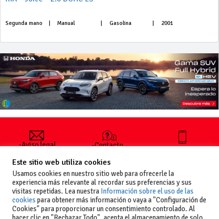
Segunda mano
|
Manual
|
Gasolina
|
2001
-Aviso legal
-Contacto
+34 627 35
y condiciones
-Cómo
00 36
Este sitio web utiliza cookies
generales
publicar un
de uso
anuncio
Usamos cookies en nuestro sitio web para ofrecerle la
-Vende+
experiencia más relevante al recordar sus preferencias y sus
-Política de
visitas repetidas. Lea nuestra
Información sobre el uso de las
privacidad
cookies
para obtener más información o vaya a "Configuración de
-Política de
Cookies" para proporcionar un consentimiento controlado. Al
cookies
hacer clic en "Rechazar Todo", acepta el almacenamiento de solo