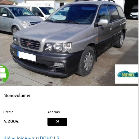
Monovolumen
Precio
Ahorras
4.200€
0€
KIA – Joice – 2.0 DOHC LS