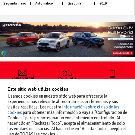
Segunda mano
|
Automático
|
Gasolina
|
2019
-Aviso legal
-Contacto
+34 627 35
y condiciones
-Cómo
00 36
Este sitio web utiliza cookies
generales
publicar un
de uso
anuncio
Usamos cookies en nuestro sitio web para ofrecerle la
-Vende+
experiencia más relevante al recordar sus preferencias y sus
-Política de
visitas repetidas. Lea nuestra
Información sobre el uso de las
privacidad
cookies
para obtener más información o vaya a "Configuración de
-Política de
Cookies" para proporcionar un consentimiento controlado. Al
cookies
hacer clic en "Rechazar Todo", acepta el almacenamiento de solo
las cookies necesarias. Al hacer clic en "Aceptar Todo", acepta el
uso de TODAS las cookies.