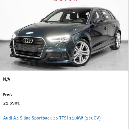
N/A
Precio
21.690€
Audi A3 S line Sportback 35 TFSI 110kW (150CV)