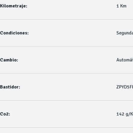
Kilometraje:
1 Km
Condiciones:
Segund
Cambio:
Automát
Bastidor:
ZPYD5F
Co2:
142 g/