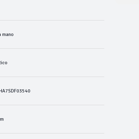
a mano
ico
HA7SDF03540
Km