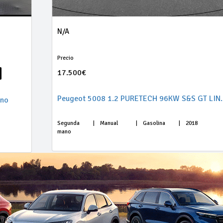
N/A
Precio
17.500€
Peugeot 5008 1.2 PU
cno
Segunda
|
Manual
|
Gasolina
|
2018
mano