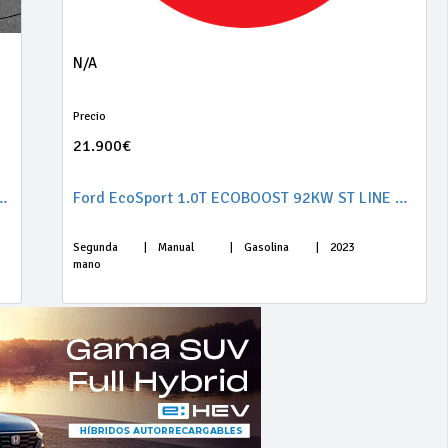
N/A
Precio
21.900€
RETECH 96KW S&S GT LINE 5P 7 PLAZAS
Ford EcoSport 1.0T ECOBOOST 92KW ST LINE 125 5P
Segunda
|
Manual
|
Gasolina
|
2023
mano