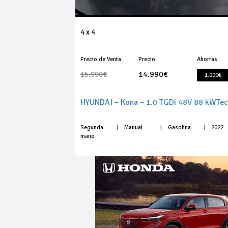
4 x 4
Precio de Venta
Precio
Ahorras
14.990€
15.990€
1.000€
HYUNDAI – Kona – 1.0 TGDi 48V 88 kWTe
Segunda
|
Manual
|
Gasolina
|
2022
mano