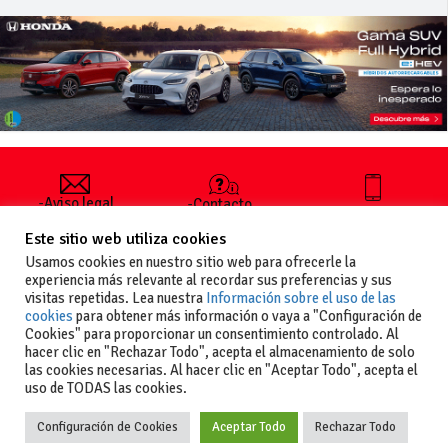
-Aviso legal
-Contacto
+34 627 35
y condiciones
-Cómo
00 36
Este sitio web utiliza cookies
generales
publicar un
de uso
anuncio
Usamos cookies en nuestro sitio web para ofrecerle la
-Vende+
experiencia más relevante al recordar sus preferencias y sus
-Política de
visitas repetidas. Lea nuestra
Información sobre el uso de las
privacidad
cookies
para obtener más información o vaya a "Configuración de
-Política de
Cookies" para proporcionar un consentimiento controlado. Al
cookies
hacer clic en "Rechazar Todo", acepta el almacenamiento de solo
las cookies necesarias. Al hacer clic en "Aceptar Todo", acepta el
uso de TODAS las cookies.
Configuración de Cookies
Aceptar Todo
Rechazar Todo
Copyright
La guia del motor