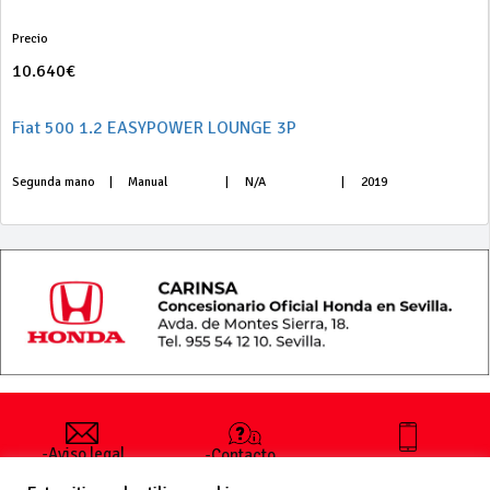
Precio
10.640€
Fiat 500 1.2 EASYPOWER LOUNGE 3P
Segunda mano
|
Manual
|
N/A
|
2019
-Aviso legal
-Contacto
+34 627 35
y condiciones
-Cómo
00 36