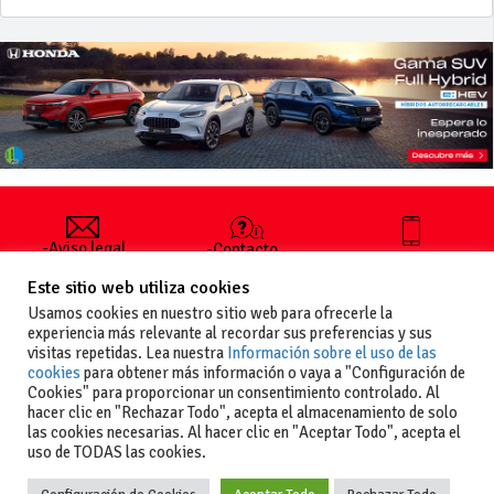
-Aviso legal
-Contacto
+34 627 35
y condiciones
-Cómo
00 36
Este sitio web utiliza cookies
generales
publicar un
de uso
anuncio
Usamos cookies en nuestro sitio web para ofrecerle la
-Vende+
experiencia más relevante al recordar sus preferencias y sus
-Política de
visitas repetidas. Lea nuestra
Información sobre el uso de las
privacidad
cookies
para obtener más información o vaya a "Configuración de
-Política de
Cookies" para proporcionar un consentimiento controlado. Al
cookies
hacer clic en "Rechazar Todo", acepta el almacenamiento de solo
las cookies necesarias. Al hacer clic en "Aceptar Todo", acepta el
uso de TODAS las cookies.