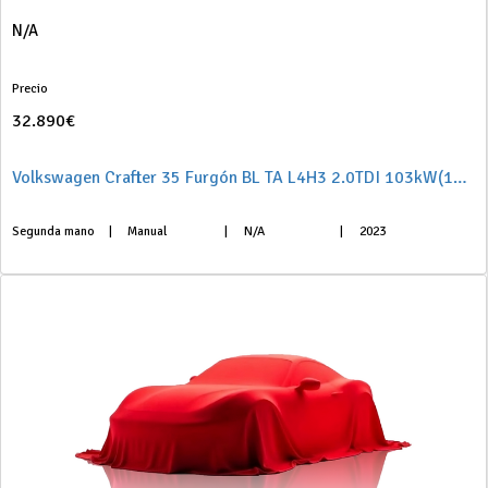
N/A
Precio
32.890€
Volkswagen Crafter 35 Furgón BL TA L4H3 2.0TDI 103kW(140CV)
Segunda mano
|
Manual
|
N/A
|
2023