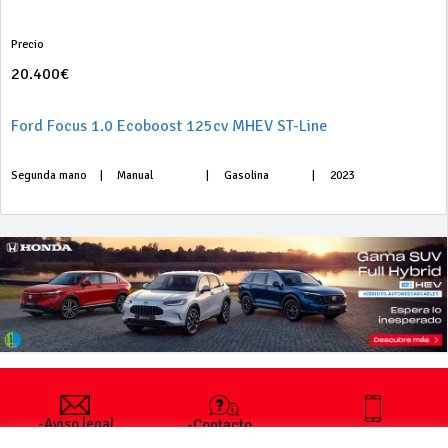
Precio
20.400€
Ford Focus 1.0 Ecoboost 125cv MHEV ST-Line
Segunda mano
|
Manual
|
Gasolina
|
2023
-Aviso legal
-Contacto
+34 627 35
y condiciones
-Cómo