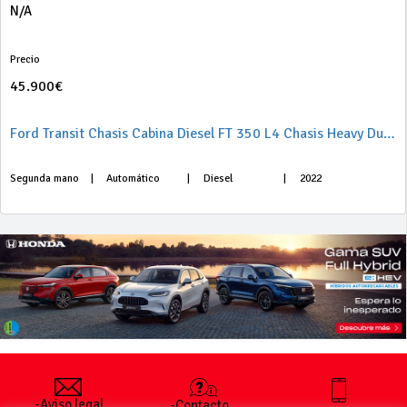
N/A
Precio
45.900€
Ford Transit Chasis Cabina Diesel FT 350 L4 Chasis Heavy DutTrend Aut. Tr. Tra. 170
Segunda mano
|
Automático
|
Diesel
|
2022
-Aviso legal
-Contacto