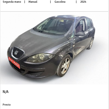
Segunda mano
|
Manual
|
Gasolina
|
2024
N/A
Precio