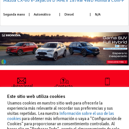
Mazda CX-60 e-Skyactiv D MHEV 187kw 4WD Homura Com-P
Segunda mano
|
Automático
|
Diesel
|
N/A
-Aviso legal
-Contacto
+34 627 35
y condiciones
-Cómo
00 36
Este sitio web utiliza cookies
generales
publicar un
de uso
anuncio
Usamos cookies en nuestro sitio web para ofrecerle la
-Vende+
experiencia más relevante al recordar sus preferencias y sus
-Política de
visitas repetidas. Lea nuestra
Información sobre el uso de las
privacidad
cookies
para obtener más información o vaya a "Configuración de
-Política de
Cookies" para proporcionar un consentimiento controlado. Al
cookies