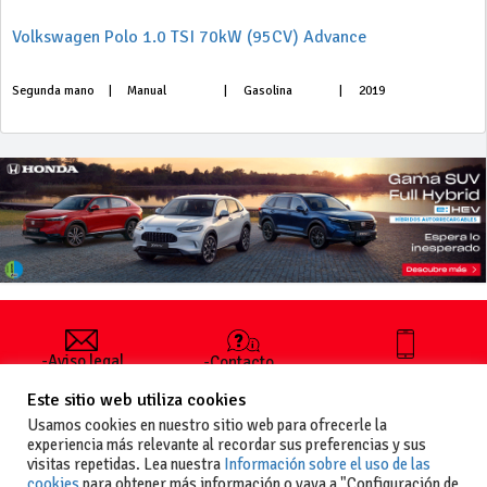
Volkswagen Polo 1.0 TSI 70kW (95CV) Advance
Segunda mano
|
Manual
|
Gasolina
|
2019
-Aviso legal
-Contacto
+34 627 35
y condiciones
-Cómo
00 36
Este sitio web utiliza cookies
generales
publicar un
de uso
anuncio
Usamos cookies en nuestro sitio web para ofrecerle la
-Vende+
experiencia más relevante al recordar sus preferencias y sus
-Política de
visitas repetidas. Lea nuestra
Información sobre el uso de las
privacidad
cookies
para obtener más información o vaya a "Configuración de