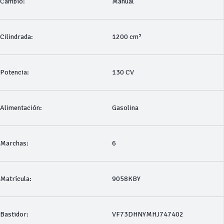
Cambio:
Manual
Cilindrada:
1200 cm³
Potencia:
130 CV
Alimentación:
Gasolina
Marchas:
6
Matrícula:
9058KBY
Bastidor:
VF73DHNYMHJ747402