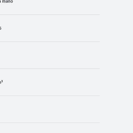
a mano
6
m³