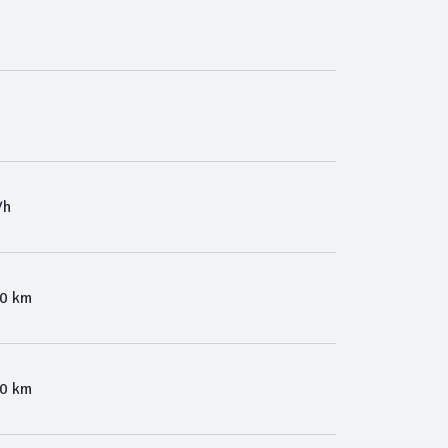
/h
00 km
00 km