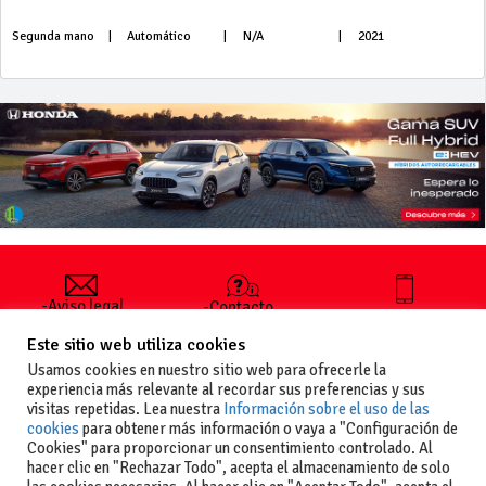
Segunda mano
|
Automático
|
N/A
|
2021
-Aviso legal
-Contacto
+34 627 35
y condiciones
-Cómo
00 36
Este sitio web utiliza cookies
generales
publicar un
de uso
anuncio
Usamos cookies en nuestro sitio web para ofrecerle la
-Vende+
experiencia más relevante al recordar sus preferencias y sus
-Política de
visitas repetidas. Lea nuestra
Información sobre el uso de las
privacidad
cookies
para obtener más información o vaya a "Configuración de
-Política de
Cookies" para proporcionar un consentimiento controlado. Al
cookies
hacer clic en "Rechazar Todo", acepta el almacenamiento de solo