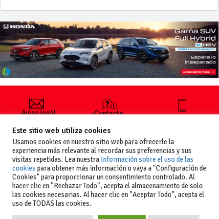
-Aviso legal
-Contacto
+34 627 35
y condiciones
-Cómo
00 36
Este sitio web utiliza cookies
generales
publicar un
de uso
anuncio
Usamos cookies en nuestro sitio web para ofrecerle la
-Vende+
experiencia más relevante al recordar sus preferencias y sus
-Política de
visitas repetidas. Lea nuestra
Información sobre el uso de las
privacidad
cookies
para obtener más información o vaya a "Configuración de
-Política de
Cookies" para proporcionar un consentimiento controlado. Al
cookies
hacer clic en "Rechazar Todo", acepta el almacenamiento de solo
las cookies necesarias. Al hacer clic en "Aceptar Todo", acepta el
uso de TODAS las cookies.