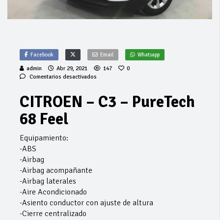
Facebook
Email
Whatsapp
admin
Abr 29, 2021
147
0
en
Comentarios desactivados
CITROEN
–
CITROEN – C3 – PureTech
C3
–
68 Feel
PureTech
68
Feel
Equipamiento:
-ABS
-Airbag
-Airbag acompañante
-Airbag laterales
-Aire Acondicionado
-Asiento conductor con ajuste de altura
-Cierre centralizado