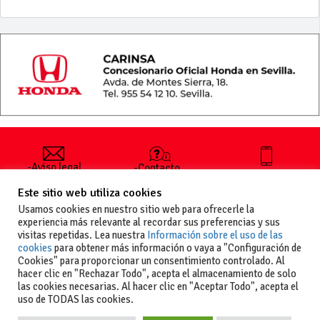
-Aviso legal
-Contacto
+34 627 35
y condiciones
-Cómo
00 36
Este sitio web utiliza cookies
generales
publicar un
de uso
anuncio
Usamos cookies en nuestro sitio web para ofrecerle la
-Vende+
experiencia más relevante al recordar sus preferencias y sus
-Política de
visitas repetidas. Lea nuestra
Información sobre el uso de las
privacidad
cookies
para obtener más información o vaya a "Configuración de
-Política de
Cookies" para proporcionar un consentimiento controlado. Al
cookies
hacer clic en "Rechazar Todo", acepta el almacenamiento de solo
las cookies necesarias. Al hacer clic en "Aceptar Todo", acepta el
uso de TODAS las cookies.