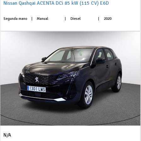
Nissan Qashqai ACENTA DCi 85 kW (115 CV) E6D
Segunda mano
|
Manual
|
Diesel
|
2020
N/A