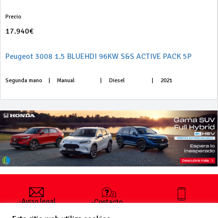
Precio
17.940€
Peugeot 3008 1.5 BLUEHDI 96KW S&S ACTIVE PACK 5P
Segunda mano
|
Manual
|
Diesel
|
2021
-Aviso legal
-Contacto
+34 627 35
y condiciones
-Cómo
00 36