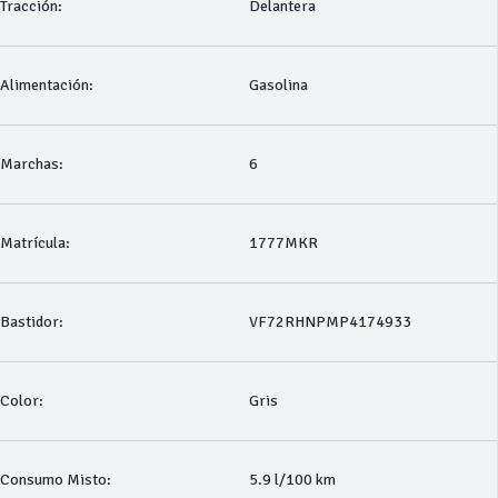
Tracción:
Delantera
Alimentación:
Gasolina
Marchas:
6
Matrícula:
1777MKR
Bastidor:
VF72RHNPMP4174933
Color:
Gris
Consumo Misto:
5.9 l/100 km