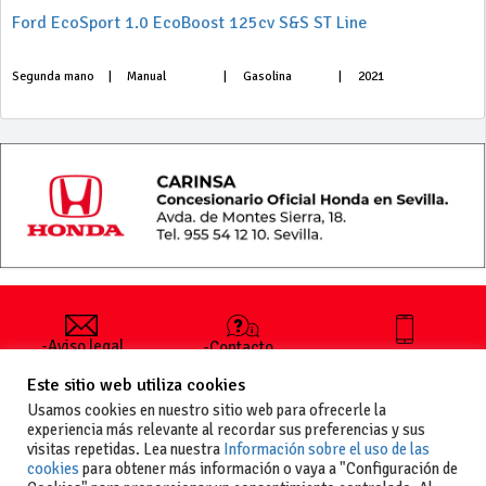
Ford EcoSport 1.0 EcoBoost 125cv S&S ST Line
Segunda mano
|
Manual
|
Gasolina
|
2021
-Aviso legal
-Contacto
+34 627 35
y condiciones
-Cómo
00 36
Este sitio web utiliza cookies
generales
publicar un
de uso
anuncio
Usamos cookies en nuestro sitio web para ofrecerle la
-Vende+
experiencia más relevante al recordar sus preferencias y sus
-Política de
visitas repetidas. Lea nuestra
Información sobre el uso de las
privacidad
cookies
para obtener más información o vaya a "Configuración de
-Política de