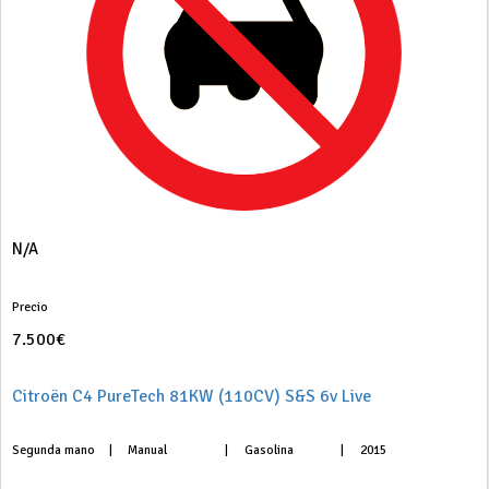
N/A
Precio
7.500€
Citroën C4 PureTech 81KW (110CV) S&S 6v Live
Segunda mano
|
Manual
|
Gasolina
|
2015