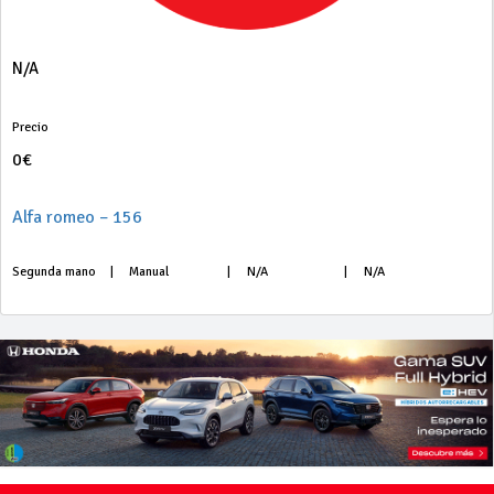
N/A
Precio
0€
Alfa romeo – 156
Segunda mano
|
Manual
|
N/A
|
N/A