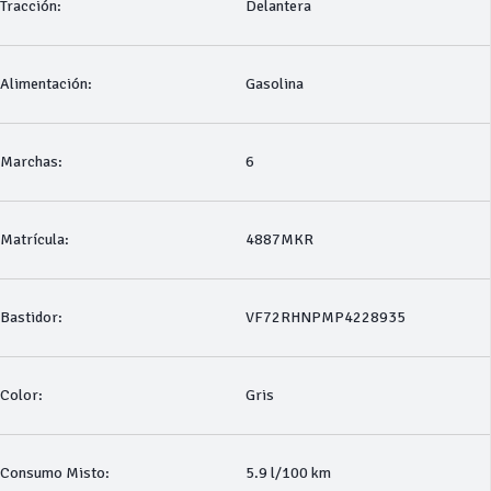
Tracción:
Delantera
Alimentación:
Gasolina
Marchas:
6
Matrícula:
4887MKR
Bastidor:
VF72RHNPMP4228935
Color:
Gris
Consumo Misto:
5.9 l/100 km