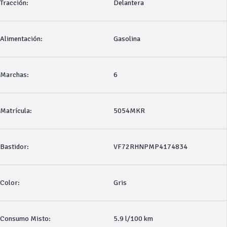
Tracción:
Delantera
Alimentación:
Gasolina
Marchas:
6
Matrícula:
5054MKR
Bastidor:
VF72RHNPMP4174834
Color:
Gris
Consumo Misto:
5.9 l/100 km