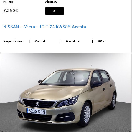
Precio
Ahorras
7.250€
0€
NISSAN – Micra – IG-T 74 kWS&S Acenta
Segunda mano
|
Manual
|
Gasolina
|
2019