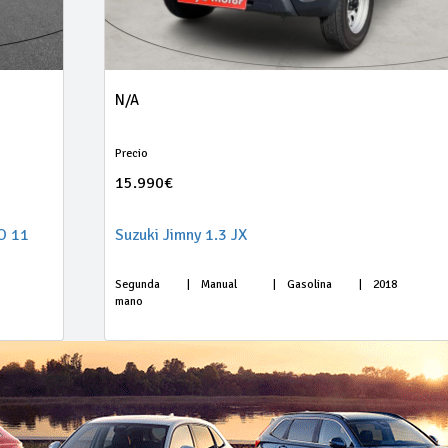
N/A
Precio
15.990€
O 11
Suzuki Jimny 1.3 JX
Segunda
|
Manual
|
Gasolina
|
2018
mano