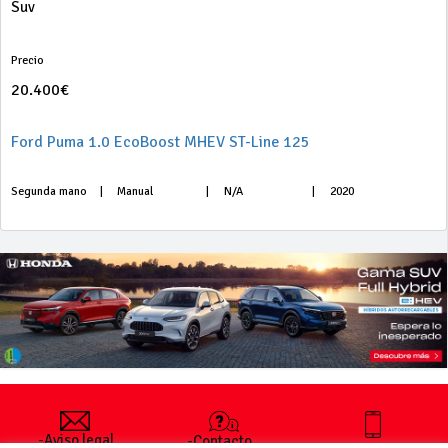
Suv
Precio
20.400€
Ford Puma 1.0 EcoBoost MHEV ST-Line 125
Segunda mano
|
Manual
|
N/A
|
2020
-Aviso legal
-Contacto