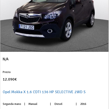
N/A
Precio
12.090€
Opel Mokka X 1.6 CDTI 136 HP SELECTIVE 2WD S
Segunda mano
|
Manual
|
Diesel
|
2016