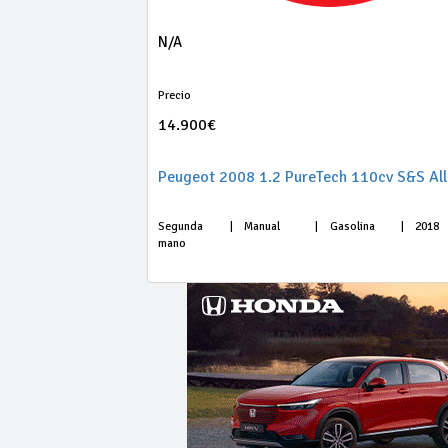
N/A
Precio
14.900€
Peugeot 2008 1.2 PureTech 110cv S&S All
Segunda
|
Manual
|
Gasolina
|
2018
mano