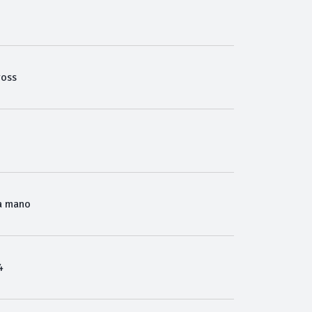
ross
a mano
4