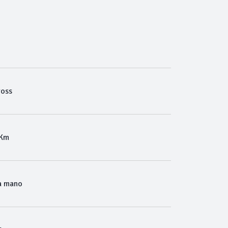
ross
 Km
a mano