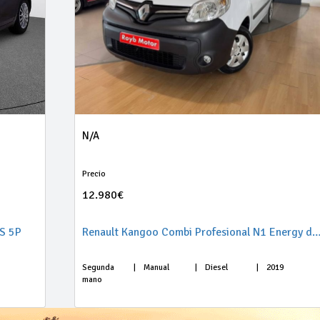
N/A
Precio
12.980€
S 5P
Renault Kangoo Combi Profesional N1 Energy dCi 
Segunda
|
Manual
|
Diesel
|
2019
mano