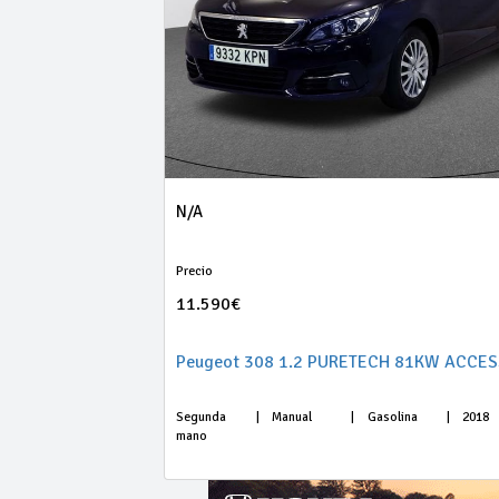
N/A
Precio
11.590€
Peugeot 308 1.2 PURETECH 81KW ACCES
Segunda
|
Manual
|
Gasolina
|
2018
mano