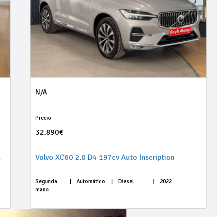
N/A
Precio
32.890€
66kW (90CV)
Volvo XC60 2.0 D4 197cv Auto Inscription
Segunda
|
Automático
|
Diesel
|
2022
mano