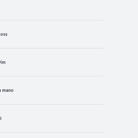
ross
 Km
a mano
0