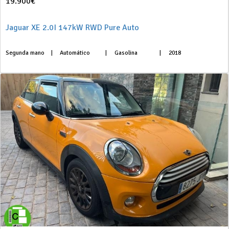
19.900€
Jaguar XE 2.0I 147kW RWD Pure Auto
Segunda mano
|
Automático
|
Gasolina
|
2018