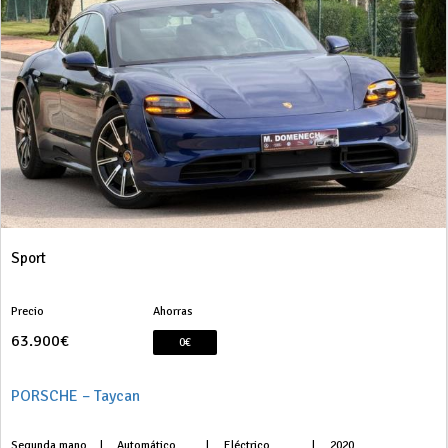
Sport
Precio
Ahorras
63.900€
0€
PORSCHE – Taycan
Segunda mano
|
Automático
|
Eléctrico
|
2020