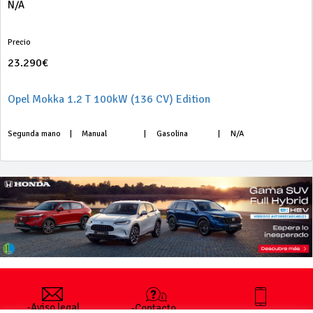
N/A
Precio
23.290€
Opel Mokka 1.2 T 100kW (136 CV) Edition
Segunda mano
|
Manual
|
Gasolina
|
N/A
-Aviso legal
-Contacto