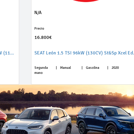
N/A
Precio
16.800€
Audi A1 Sportback Adrenalin 30 TFSI 85kW (116CV)
SEAT León 
Segunda
|
Manual
|
Gasolina
|
2020
mano