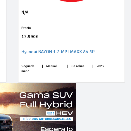
N/A
Precio
17.990€
1.5 TSI 96kW (130CV) St&Sp Xcel Ed Plus
Hyundai BAYON 1.2 MPI MAXX 84 5P
Segunda
|
Manual
|
Gasolina
|
2023
mano