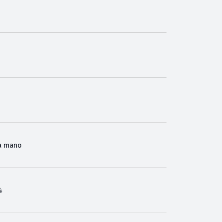
o
a mano
4