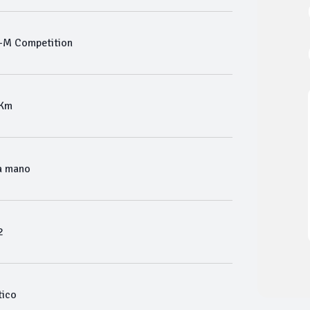
-M Competition
 Km
a mano
2
ico