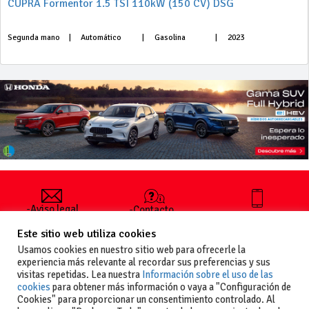
CUPRA Formentor 1.5 TSI 110kW (150 CV) DSG
Segunda mano
|
Automático
|
Gasolina
|
2023
-Aviso legal
-Contacto
+34 627 35
y condiciones
-Cómo
00 36
Este sitio web utiliza cookies
generales
publicar un
de uso
anuncio
Usamos cookies en nuestro sitio web para ofrecerle la
-Vende+
experiencia más relevante al recordar sus preferencias y sus
-Política de
visitas repetidas. Lea nuestra
Información sobre el uso de las
privacidad
cookies
para obtener más información o vaya a "Configuración de
-Política de
Cookies" para proporcionar un consentimiento controlado. Al
cookies