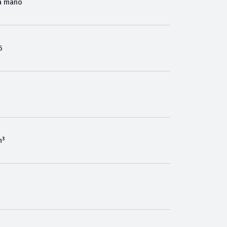
a mano
6
m³