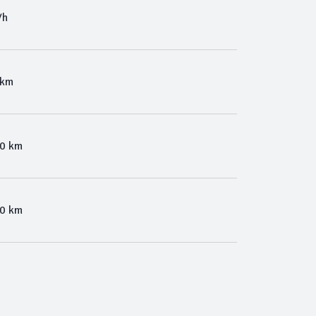
/h
 km
00 km
00 km