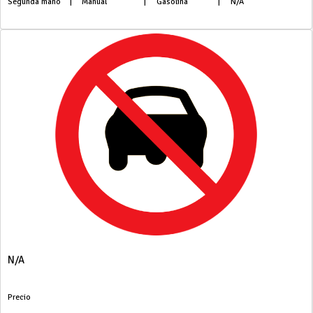
Segunda mano
|
Manual
|
Gasolina
|
N/A
N/A
Precio