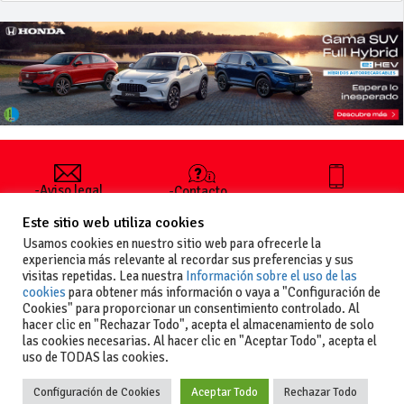
-Aviso legal
-Contacto
+34 627 35
y condiciones
-Cómo
00 36
Este sitio web utiliza cookies
generales
publicar un
de uso
anuncio
Usamos cookies en nuestro sitio web para ofrecerle la
-Vende+
experiencia más relevante al recordar sus preferencias y sus
-Política de
visitas repetidas. Lea nuestra
Información sobre el uso de las
privacidad
cookies
para obtener más información o vaya a "Configuración de
-Política de
Cookies" para proporcionar un consentimiento controlado. Al
cookies
hacer clic en "Rechazar Todo", acepta el almacenamiento de solo
las cookies necesarias. Al hacer clic en "Aceptar Todo", acepta el
uso de TODAS las cookies.
Configuración de Cookies
Aceptar Todo
Rechazar Todo