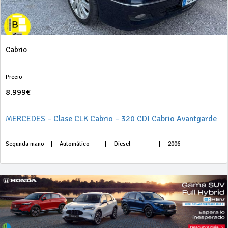
Cabrio
Precio
8.999€
MERCEDES – Clase CLK Cabrio – 320 CDI Cabrio Avantgarde
Segunda mano
|
Automático
|
Diesel
|
2006