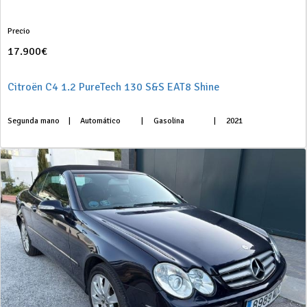
Precio
17.900€
Citroën C4 1.2 PureTech 130 S&S EAT8 Shine
Segunda mano
|
Automático
|
Gasolina
|
2021