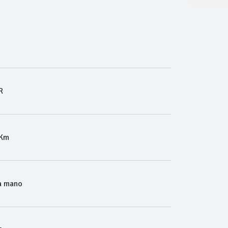
R
 Km
a mano