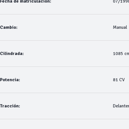
Fecha de matriculación:
07/199
Cambio:
Manual
Cilindrada:
1085 c
Potencia:
81 CV
Tracción:
Delante