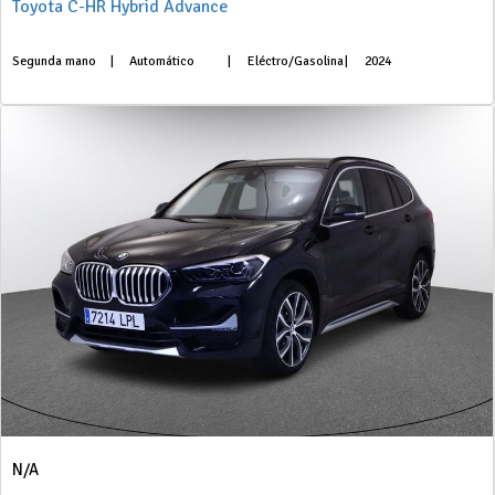
Toyota C-HR Hybrid Advance
Segunda mano
|
Automático
|
Eléctro/Gasolina
|
2024
N/A