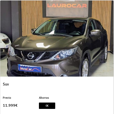
Suv
Precio
Ahorras
11.999€
0€