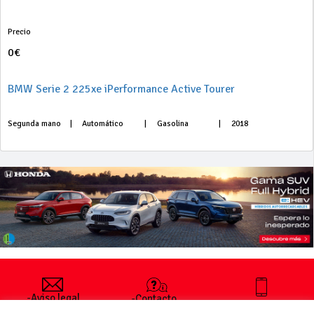
Precio
0€
BMW Serie 2 225xe iPerformance Active Tourer
Segunda mano
|
Automático
|
Gasolina
|
2018
-Aviso legal
-Contacto
+34 627 35
y condiciones
-Cómo