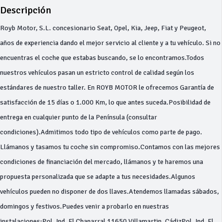
Descripción
Royb Motor, S.L. concesionario Seat, Opel, Kia, Jeep, Fiat y Peugeot,
años de experiencia dando el mejor servicio al cliente y a tu vehículo. Si no
encuentras el coche que estabas buscando, se lo encontramos.Todos
nuestros vehículos pasan un estricto control de calidad según los
estándares de nuestro taller. En ROYB MOTOR le ofrecemos Garantía de
satisfacción de 15 días o 1.000 Km, lo que antes suceda.Posibilidad de
entrega en cualquier punto de la Península (consultar
condiciones).Admitimos todo tipo de vehículos como parte de pago.
Llámanos y tasamos tu coche sin compromiso.Contamos con las mejores
condiciones de financiación del mercado, llámanos y te haremos una
propuesta personalizada que se adapte a tus necesidades.Algunos
vehículos pueden no disponer de dos llaves.Atendemos llamadas sábados,
domingos y festivos.Puedes venir a probarlo en nuestras
instalaciones:Pol. Ind. El Chaparral 11650 Villamartin, CádizPol. Ind. El