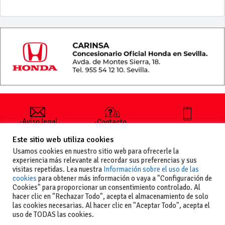
-Aviso legal
-Contacto
+34 627 35
y condiciones
-Cómo
00 36
Este sitio web utiliza cookies
generales
publicar un
de uso
anuncio
Usamos cookies en nuestro sitio web para ofrecerle la
-Vende+
experiencia más relevante al recordar sus preferencias y sus
-Política de
visitas repetidas. Lea nuestra
Información sobre el uso de las
privacidad
cookies
para obtener más información o vaya a "Configuración de
-Política de
Cookies" para proporcionar un consentimiento controlado. Al
cookies
hacer clic en "Rechazar Todo", acepta el almacenamiento de solo
las cookies necesarias. Al hacer clic en "Aceptar Todo", acepta el
uso de TODAS las cookies.