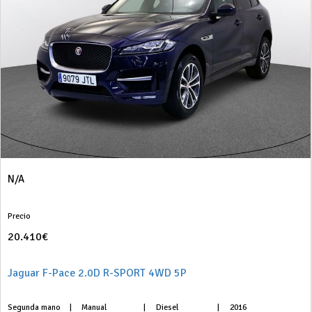
N/A
Precio
20.410€
Jaguar F-Pace 2.0D R-SPORT 4WD 5P
Segunda mano
|
Manual
|
Diesel
|
2016