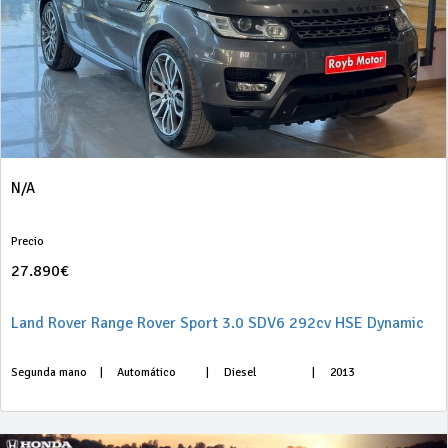
N/A
Precio
27.890€
Land Rover Range Rover Sport 3.0 SDV6 292cv HSE Dynamic
Segunda mano
|
Automático
|
Diesel
|
2013