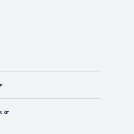
Km
00 km