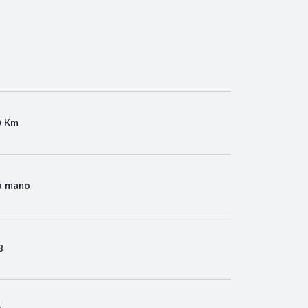
0 Km
a mano
8