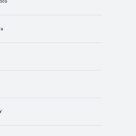
ico
ra
Y