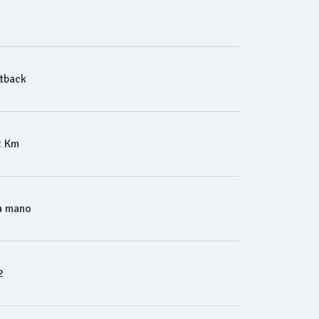
tback
2 Km
a mano
2