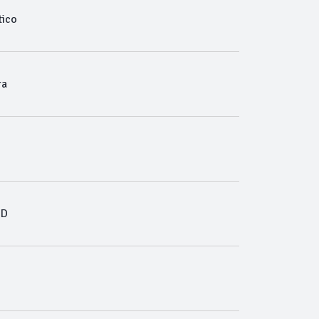
ico
ra
WD