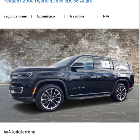
Peugeot 2008 Hybrid 136cv eDCS6 Allure
Segunda mano
|
Automático
|
Gasolina
|
N/A
4x4 todoterreno