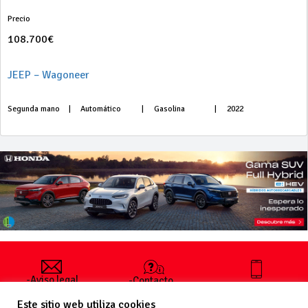
Precio
108.700€
JEEP – Wagoneer
Segunda mano
|
Automático
|
Gasolina
|
2022
-Aviso legal
-Contacto
+34 627 35
y condiciones
-Cómo
00 36
Este sitio web utiliza cookies
generales
publicar un