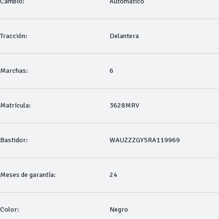
Cambio:
Automático
Tracción:
Delantera
Marchas:
6
Matrícula:
3628MRV
Bastidor:
WAUZZZGY5RA119969
Meses de garantía:
24
Color:
Negro