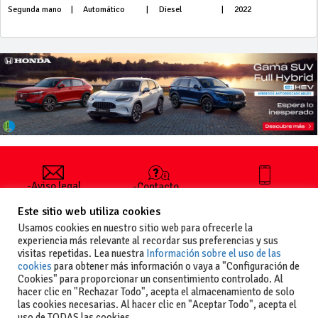
Segunda mano
|
Automático
|
Diesel
|
2022
-Aviso legal
-Contacto
+34 627 35
y condiciones
-Cómo
00 36
Este sitio web utiliza cookies
generales
publicar un
de uso
anuncio
Usamos cookies en nuestro sitio web para ofrecerle la
-Vende+
experiencia más relevante al recordar sus preferencias y sus
-Política de
visitas repetidas. Lea nuestra
Información sobre el uso de las
privacidad
cookies
para obtener más información o vaya a "Configuración de
-Política de
Cookies" para proporcionar un consentimiento controlado. Al
cookies
hacer clic en "Rechazar Todo", acepta el almacenamiento de solo
las cookies necesarias. Al hacer clic en "Aceptar Todo", acepta el
uso de TODAS las cookies.