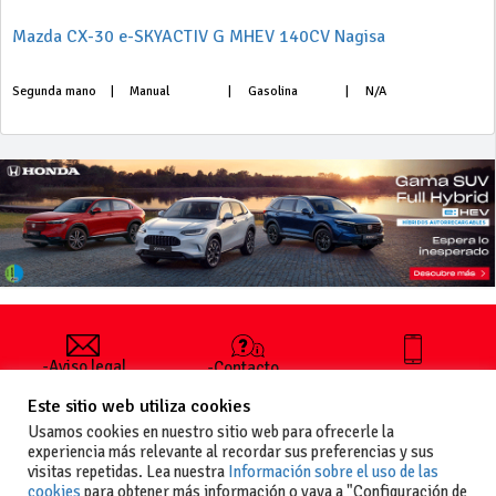
Mazda CX-30 e-SKYACTIV G MHEV 140CV Nagisa
Segunda mano
|
Manual
|
Gasolina
|
N/A
-Aviso legal
-Contacto
+34 627 35
y condiciones
-Cómo
00 36
Este sitio web utiliza cookies
generales
publicar un
de uso
anuncio
Usamos cookies en nuestro sitio web para ofrecerle la
-Vende+
experiencia más relevante al recordar sus preferencias y sus
-Política de
visitas repetidas. Lea nuestra
Información sobre el uso de las
privacidad
cookies
para obtener más información o vaya a "Configuración de