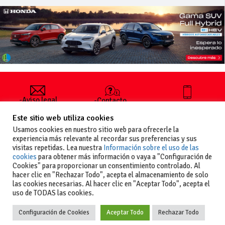
-Aviso legal
-Contacto
+34 627 35
y condiciones
-Cómo
00 36
Este sitio web utiliza cookies
generales
publicar un
de uso
anuncio
Usamos cookies en nuestro sitio web para ofrecerle la
-Vende+
experiencia más relevante al recordar sus preferencias y sus
-Política de
visitas repetidas. Lea nuestra
Información sobre el uso de las
privacidad
cookies
para obtener más información o vaya a "Configuración de
-Política de
Cookies" para proporcionar un consentimiento controlado. Al
cookies
hacer clic en "Rechazar Todo", acepta el almacenamiento de solo
las cookies necesarias. Al hacer clic en "Aceptar Todo", acepta el
uso de TODAS las cookies.
Configuración de Cookies
Aceptar Todo
Rechazar Todo
Copyright
La guia del motor