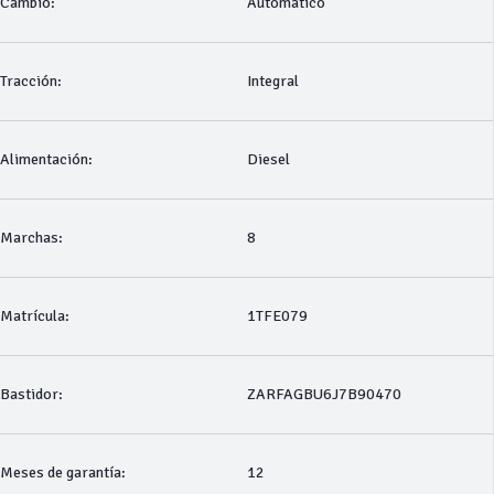
Cambio:
Automático
Tracción:
Integral
Alimentación:
Diesel
Marchas:
8
Matrícula:
1TFE079
Bastidor:
ZARFAGBU6J7B90470
Meses de garantía:
12