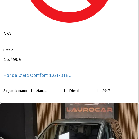
N/A
Precio
16.490€
Honda Civic Comfort 1.6 i-DTEC
Segunda mano
|
Manual
|
Diesel
|
2017