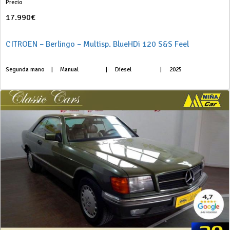
Precio
17.990€
CITROEN – Berlingo – Multisp. BlueHDi 120 S&S Feel
Segunda mano
|
Manual
|
Diesel
|
2025