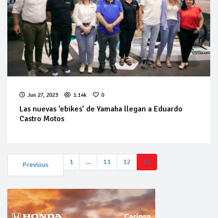
Jun 27, 2023
1.14k
0
Las nuevas ‘ebikes’ de Yamaha llegan a Eduardo
Castro Motos
1
…
11
12
13
Previous