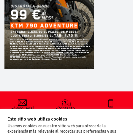
-Aviso legal
-Contacto
+34 627 35
y condiciones
-Cómo
00 36
Este sitio web utiliza cookies
generales
publicar un
de uso
anuncio
Usamos cookies en nuestro sitio web para ofrecerle la
-Vende+
experiencia más relevante al recordar sus preferencias y sus