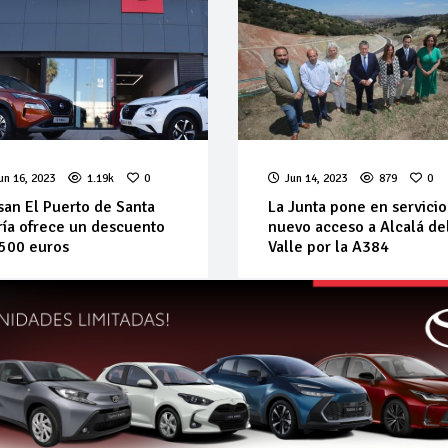
un 16, 2023
1.19k
0
Jun 14, 2023
879
0
san El Puerto de Santa
La Junta pone en servicio
ía ofrece un descuento
nuevo acceso a Alcalá de
500 euros
Valle por la A384