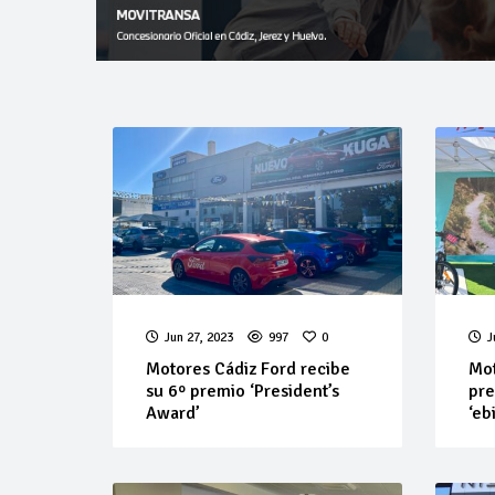
Jun 27, 2023
997
0
J
Motores Cádiz Ford recibe
Mot
su 6º premio ‘President’s
pre
Award’
‘eb