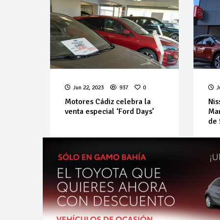
Jun 22, 2023
937
0
J
Motores Cádiz celebra la
Nis
venta especial ‘Ford Days’
Mar
de 