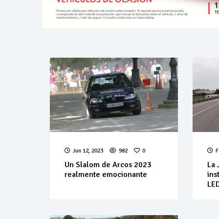
Jun 12, 2023
982
0
F
Un Slalom de Arcos 2023
La 
realmente emocionante
ins
LED