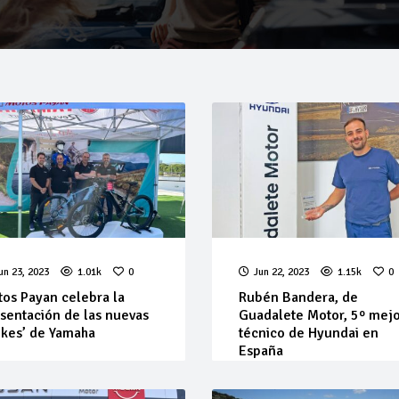
un 23, 2023
1.01k
0
Jun 22, 2023
1.15k
0
os Payan celebra la
Rubén Bandera, de
sentación de las nuevas
Guadalete Motor, 5º mej
ikes’ de Yamaha
técnico de Hyundai en
España