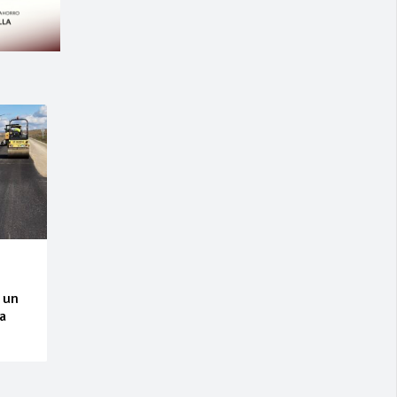
 un
la