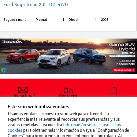
Ford Kuga Trend 2.0 TDCi 4WD
Segunda mano
|
Manual
|
Diesel
|
2008
-Aviso legal
-Contacto
+34 627 35
y condiciones
-Cómo
00 36
Este sitio web utiliza cookies
generales
publicar un
de uso
anuncio
Usamos cookies en nuestro sitio web para ofrecerle la
-Vende+
experiencia más relevante al recordar sus preferencias y sus
-Política de
visitas repetidas. Lea nuestra
Información sobre el uso de las
privacidad
cookies
para obtener más información o vaya a "Configuración de
-Política de
Cookies" para proporcionar un consentimiento controlado. Al