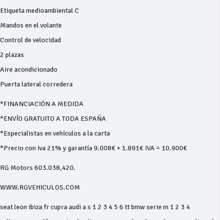
Etiqueta medioambiental C
Mandos en el volante
Control de velocidad
2 plazas
Aire acondicionado
Puerta lateral corredera
*FINANCIACIÓN A MEDIDA
*ENVÍO GRATUITO A TODA ESPAÑA
*Especialistas en vehículos a la carta
*Precio con Iva 21% y garantía 9.008€ + 1.891€ IVA = 10.900€
RG Motors 603.038,420.
WWW.RGVEHICULOS.COM
seat leon ibiza fr cupra audi a s 1 2 3 4 5 6 tt bmw serie m 1 2 3 4